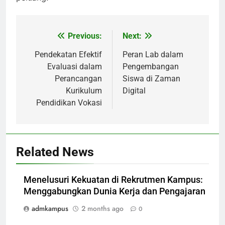
Previous:
Next:
Post
navigation
Pendekatan Efektif
Peran Lab dalam
Evaluasi dalam
Pengembangan
Perancangan
Siswa di Zaman
Kurikulum
Digital
Pendidikan Vokasi
Related News
Menelusuri Kekuatan di Rekrutmen Kampus:
Menggabungkan Dunia Kerja dan Pengajaran
admkampus
2 months ago
0