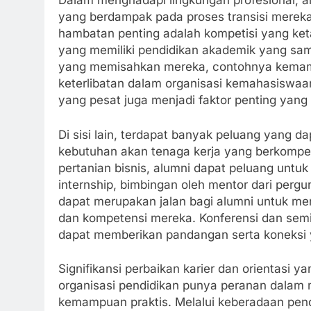
Dalam menghadapi lingkungan profesional, a
yang berdampak pada proses transisi mereka d
hambatan penting adalah kompetisi yang ke
yang memiliki pendidikan akademik yang sa
yang memisahkan mereka, contohnya kemam
keterlibatan dalam organisasi kemahasiswaan
yang pesat juga menjadi faktor penting yang 
Di sisi lain, terdapat banyak peluang yang 
kebutuhan akan tenaga kerja yang berkompete
pertanian bisnis, alumni dapat peluang untu
internship, bimbingan oleh mentor dari pergu
dapat merupakan jalan bagi alumni untuk m
dan kompetensi mereka. Konferensi dan semin
dapat memberikan pandangan serta koneksi y
Signifikansi perbaikan karier dan orientasi ya
organisasi pendidikan punya peranan dalam
kemampuan praktis. Melalui keberadaan pend