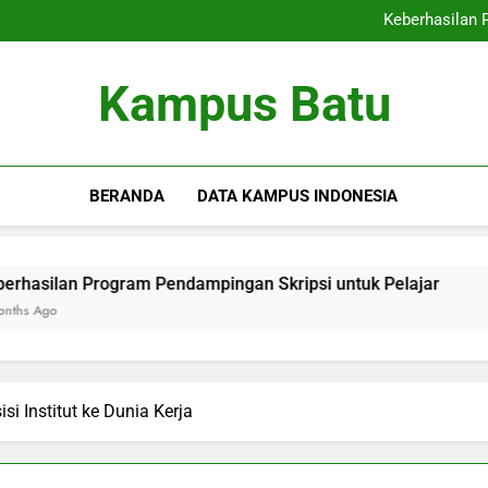
Menelusuri Kekuatan di Rek
Keberhasilan 
Peran Pusat Karier: Mempersi
Pusat Entrepreneursh
Menelusuri Kekuatan di Rek
Kampus Batu
Keberhasilan 
Peran Pusat Karier: Mempersi
Pusat Entrepreneursh
BERANDA
DATA KAMPUS INDONESIA
Program Pendampingan Skripsi untuk Pelajar
Peran Pus
3 Months Ag
si Institut ke Dunia Kerja