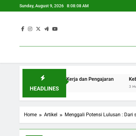
Skip
Sunday, August 9, 2026
8:08:09 AM
to
content
ggabungkan Dunia Kerja dan Pengajaran
Keberhasilan 
3 Months Ago
HEADLINES
Home
Artikel
Menggali Potensi Lulusan : Dari si