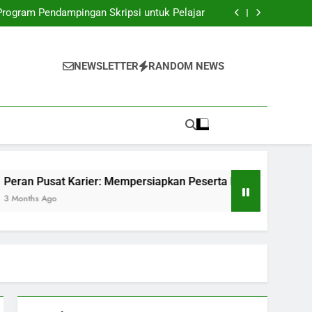
rutmen Kampus: Menggabungkan Dunia Kerja
dan Pengajaran
Program Pendampingan Skripsi untuk Pelajar
apkan Peserta Didik Untuk Menghadapi Dunia
Kerja
ip: Mendorong Pelajar agar Berinovasi serta
Berkreativitas
rutmen Kampus: Menggabungkan Dunia Kerja
dan Pengajaran
Program Pendampingan Skripsi untuk Pelajar
NEWSLETTER
RANDOM NEWS
apkan Peserta Didik Untuk Menghadapi Dunia
Kerja
ip: Mendorong Pelajar agar Berinovasi serta
Berkreativitas
at Karier: Mempersiapkan Peserta Didik Untuk Menghadapi Du
o