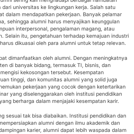
lumni sering kali menghadapi berbagai hambatan
ari universitas ke lingkungan kerja. Salah satu
tat dalam mendapatkan pekerjaan. Banyak pelamar
ma, sehingga alumni harus menyajikan keunggulan
puan interpersonal, pengalaman magang, atau
. Selain itu, pengetahuan terhadap kemajuan industri
harus dikuasai oleh para alumni untuk tetap relevan.
dapat dimanfaatkan oleh alumni. Dengan meningkatnya
n di banyak bidang, termasuk TI, bisnis, dan
k mengisi kekosongan tersebut. Kesempatan
ruan tinggi, dan komunitas alumni yang solid juga
enemukan pekerjaan yang cocok dengan ketertarikan
ar yang diselenggarakan oleh institusi pendidikan
ang berharga dalam menjajaki kesempatan karir.
ng sesuai tak bisa diabaikan. Institusi pendidikan dan
 mempersiapkan alumni dengan ilmu akademik dan
ampingan karier, alumni dapat lebih waspada dalam