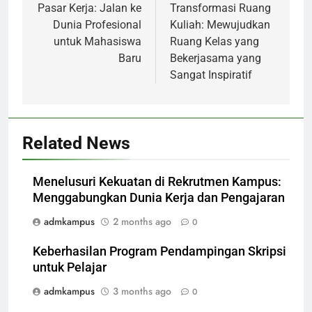
navigation
Pasar Kerja: Jalan ke
Transformasi Ruang
Dunia Profesional
Kuliah: Mewujudkan
untuk Mahasiswa
Ruang Kelas yang
Baru
Bekerjasama yang
Sangat Inspiratif
Related News
Menelusuri Kekuatan di Rekrutmen Kampus:
Menggabungkan Dunia Kerja dan Pengajaran
admkampus
2 months ago
0
Keberhasilan Program Pendampingan Skripsi
untuk Pelajar
admkampus
3 months ago
0